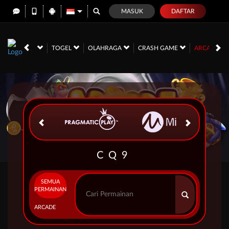
MASUK
DAFTAR
NO
RACE
TOGEL
OLAHRAGA
CRASH GAME
ARCADE
CQ9
SEMUA
PERMAINAN
ARCADE