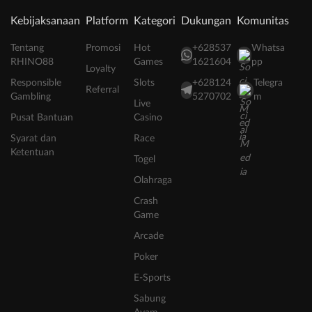
Kebijaksanaan
Platform
Kategori
Dukungan
Komunitas
Tentang
Promosi
Hot
+628537
Whatsa
RHINO88
Games
1621604
pp
Loyalty
Responsible
Slots
+628124
Telegra
Referral
Gambling
5270702
m
Live
Pusat Bantuan
Casino
Syarat dan
Race
Ketentuan
Togel
Olahraga
Crash
Game
Arcade
Poker
E-Sports
Sabung