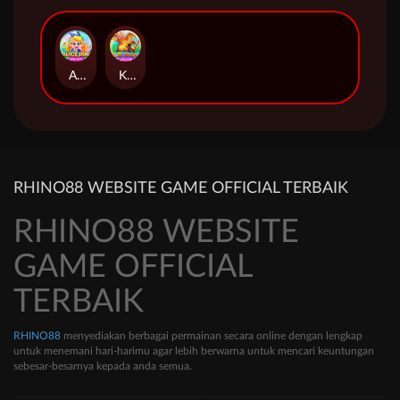
Alice Run
K.O. Island
RHINO88 WEBSITE GAME OFFICIAL TERBAIK
RHINO88 WEBSITE
GAME OFFICIAL
TERBAIK
RHINO88
menyediakan berbagai permainan secara online dengan lengkap
untuk menemani hari-harimu agar lebih berwarna untuk mencari keuntungan
sebesar-besarnya kepada anda semua.