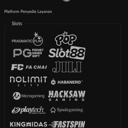
Platform Penyedia Layanan
Slots