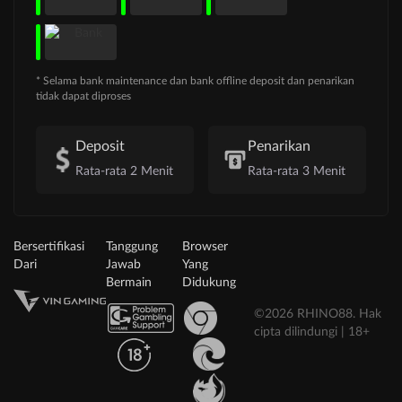
* Selama bank maintenance dan bank offline deposit dan penarikan
tidak dapat diproses
Deposit
Penarikan
Rata-rata 2 Menit
Rata-rata 3 Menit
Bersertifikasi
Tanggung
Browser
Dari
Jawab
Yang
Bermain
Didukung
©2026 RHINO88. Hak
cipta dilindungi | 18+