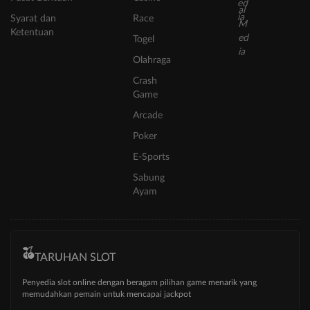
Syarat dan
Race
Ketentuan
Togel
Olahraga
Crash
Game
Arcade
Poker
E-Sports
Sabung
Ayam
TARUHAN SLOT
Penyedia slot online dengan beragam pilihan game menarik yang
memudahkan pemain untuk mencapai jackpot