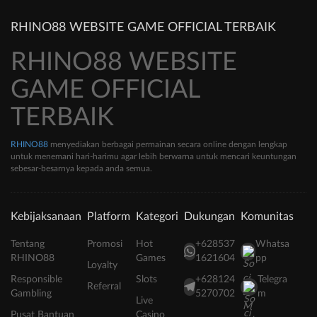
RHINO88 WEBSITE GAME OFFICIAL TERBAIK
RHINO88 WEBSITE
GAME OFFICIAL
TERBAIK
RHINO88
menyediakan berbagai permainan secara online dengan lengkap
untuk menemani hari-harimu agar lebih berwarna untuk mencari keuntungan
sebesar-besarnya kepada anda semua.
Kebijaksanaan
Platform
Kategori
Dukungan
Komunitas
Tentang
Promosi
Hot
+628537
Whatsa
RHINO88
Games
1621604
pp
Loyalty
Responsible
Slots
+628124
Telegra
Referral
Gambling
5270702
m
Live
Pusat Bantuan
Casino