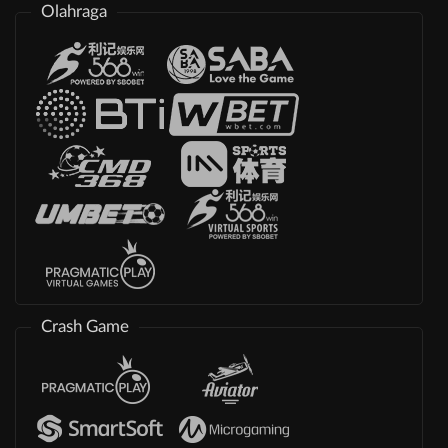
Olahraga
Crash Game