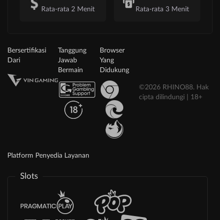
Rata-rata 2 Menit
Rata-rata 3 Menit
Bersertifikasi
Tanggung
Browser
Dari
Jawab
Yang
Bermain
Didukung
©2026 RHINO88. Hak
cipta dilindungi | 18+
Platform Penyedia Layanan
Slots