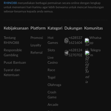
RHINO88
menyediakan berbagai permainan secara online dengan lengkap
untuk menemani hari-harimu agar lebih berwarna untuk mencari keuntungan
sebesar-besarnya kepada anda semua.
Kebijaksanaan
Platform
Kategori
Dukungan
Komunitas
Tentang
Promosi
Hot
+628537
Whatsa
RHINO88
Games
1621604
pp
Loyalty
Responsible
Slots
+628124
Telegra
Referral
Gambling
5270702
m
Live
Pusat Bantuan
Casino
Syarat dan
Race
Ketentuan
Togel
Olahraga
Crash
Game
Arcade