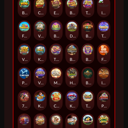
Bicho
Coin Rush Deluxe
European Roulette
Bai Cao Black & Red
Teen Patti Versus
Indonesian Animal Dice
Fruit Roulette
Vietnam Fish Prawn Crab
Burmese 6 Animals
Dota Hi-Lo
Bonus Dice
Tongits
Vietnam Rock Paper Scissors
Kingmaker Pok Deng
Thai Fish Prawn Crab GO!
Baccarat: Multi
Bai Cao Mystic Four
Four Dice
Plinko Rush
Video Poker
Minesweeper
Heist
Blackjack
Iron Dome
7 Up 7 Down
KM Power Ball
Coin Toss
KM Virtual Greyhound Racing
Toon Crash
Poker Roulette