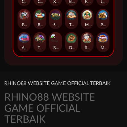
Cards Hi Lo
Coin Pusher
Xoc Dia Lightning
Baccarat: Swipe
KM Virtual Horse Racing
Jogo De Bozo
Fish Prawn Crab 2
Bai Cao
5 Card Poker
Tai Xiu
Monkey King Roulette
Pai Kang
Andar Bahar
Triple Chance
Bola Golek
Dragon Tiger 2
Sic Bo
Money Wheel Deluxe
RHINO88 WEBSITE GAME OFFICIAL TERBAIK
RHINO88 WEBSITE
GAME OFFICIAL
TERBAIK