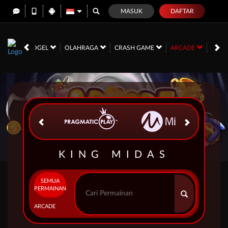
MASUK
DAFTAR
RACE
TOGEL
OLAHRAGA
CRASH GAME
ARCADE
POK
KING MIDAS
SEMUA
PERMAINAN
ARCADE