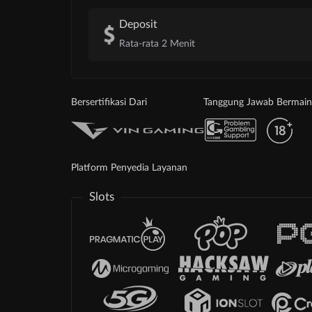
Deposit
Rata-rata 2 Menit
Bersertifikasi Dari
Tanggung Jawab Bermain
Platform Penyedia Layanan
Slots