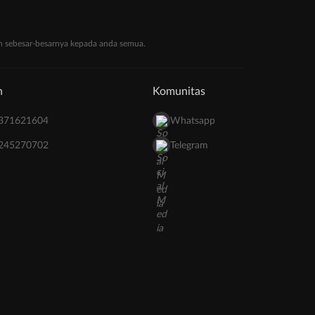
n sebesar-besarnya kepada anda semua.
n
Komunitas
371621604
Whatsapp
245270702
Telegram