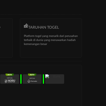
O
TARUHAN TOGEL
Platform togel yang menarik dari perusahan
terbaik di dunia yang menawarkan hadiah
kemenangan besar