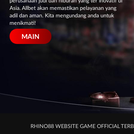
perusahaan judi dan hiburan yang ter inovatif di
Asia. Allbet akan memastikan pelayanan yang
adil dan aman. Kita mengundang anda untuk
menikmati!
MAIN
RHINO88 WEBSITE GAME OFFICIAL TERB