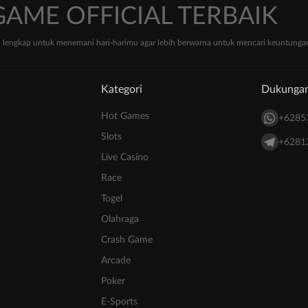
AME OFFICIAL TERBAIK
 lengkap untuk menemani hari-harimu agar lebih berwarna untuk mencari keuntunga
Kategori
Dukunga
Hot Games
+6285
Slots
+6281
Live Casino
Race
Togel
Olahraga
Crash Game
Arcade
Poker
E-Sports